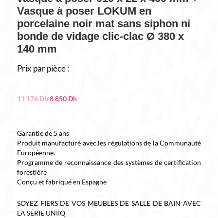
Vasque à poser LOKUM en
porcelaine noir mat sans siphon ni
bonde de vidage clic-clac Ø 380 x
140 mm
Prix par pièce :
Le
Le
11 176
Dh
8 850
Dh
prix
prix
initial
actuel
était :
est :
Garantie de 5 ans
11
8
Produit manufacturé avec les régulations de la Communauté
176 Dh.
850 Dh.
Européenne.
Programme de reconnaissance des systèmes de certification
forestière
Conçu et fabriqué en Espagne
SOYEZ FIERS DE VOS MEUBLES DE SALLE DE BAIN AVEC
LA SÉRIE UNIIQ