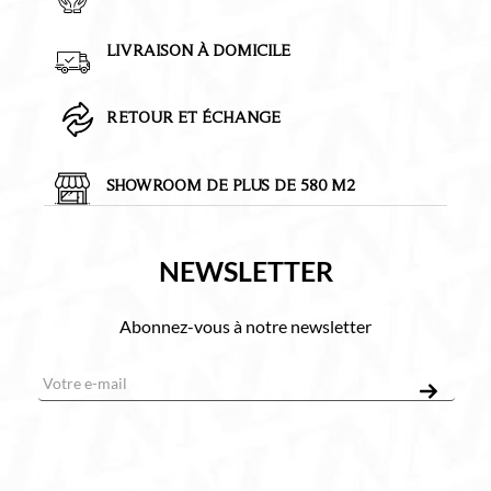
897
x
LIVRAISON À DOMICILE
540
x
450
RETOUR ET ÉCHANGE
mm
+
Plan
de
SHOWROOM DE PLUS DE 580 M2
toilette
UNIIQ
900
NEWSLETTER
gauche
NOIR
MARQUINA
Abonnez-vous à notre newsletter
pour
E-mail
*
plan
vasque
à
poser
910
x
22