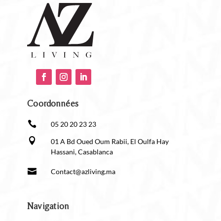
x
460
mm
+
Vasque
à
poser
LOKUM
en
porcelaine
Coordonnées
noir
mat

05 20 20 23 23
sans
siphon

01 A Bd Oued Oum Rabii, El Oulfa Hay
ni
Hassani, Casablanca
bonde
de

Contact@azliving.ma
vidage
clic-
clac
Navigation
Ø
380