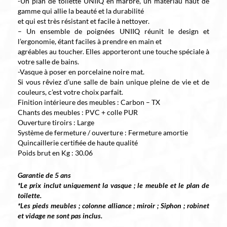
-Un plan de toilette UNIIQ en marbre, un matériau haut de
gamme qui allie la beauté et la durabilité
et qui est très résistant et facile à nettoyer.
– Un ensemble de poignées UNIIQ réunit le design et
l’ergonomie, étant faciles à prendre en main et
agréables au toucher. Elles apporteront une touche spéciale à
votre salle de bains.
-Vasque à poser en porcelaine noire mat.
Si vous rêviez d’une salle de bain unique pleine de vie et de
couleurs, c’est votre choix parfait.
Finition intérieure des meubles : Carbon – TX
Chants des meubles : PVC + colle PUR
Ouverture tiroirs : Large
Système de fermeture / ouverture : Fermeture amortie
Quincaillerie certifiée de haute qualité
Poids brut en Kg : 30.06
Garantie de 5 ans
*Le prix inclut uniquement la vasque ; le meuble et le plan de
toilette.
*Les pieds meubles ; colonne alliance ; miroir ; Siphon ; robinet
et vidage ne sont pas inclus.