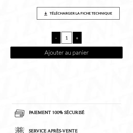
TÉLÉCHARGER LA FICHE TECHNIQUE
quantité
-
+
de
Meuble
Ajouter au panier
suspendu
UNIIQ
900
BLUE
FOG
gauche
1
porte
et
2
tiroirs
PAIEMENT 100% SÉCURISÉ
et
fermeture
amortie
SERVICE APRÈS-VENTE