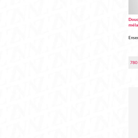
Dou
méla
Ense
78