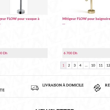
geur FLOW pour vasque à
Mitigeur FLOW pour baignoire
…
…
00
Dh
6 700
Dh
1
2
3
4
…
10
11
1
LIVRAISON À DOMICILE
RE
TE