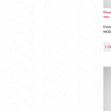
Douc
sim
Ense
MODEL
1 3