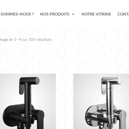
 SOMMES-NOUS ?
NOS PRODUITS
NOTRE VITRINE
CONT
Trié
hage de 1–9 sur 105 résultats
du
plus
récent
au
plus
ancien