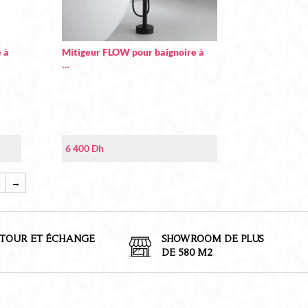
 à
Mitigeur FLOW pour baignoire à
…
6 400
Dh
2
→
TOUR ET
É
CHANGE
SHOWROOM DE PLUS
DE 580 M2