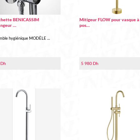
chette BENICASSIM
Mitigeur FLOW pour vasque à
ngeur …
pos…
mble hygiénique MODÈLE ...
0
Dh
5 980
Dh