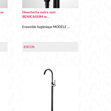
eur
Douchette noire mat
BENICASSIM m…
Ensemble hygiénique MODÈLE ...
830
Dh