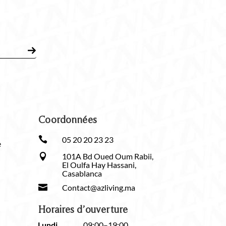
Coordonnées

05 20 20 23 23
e
101A Bd Oued Oum Rabii,

El Oulfa Hay Hassani,
Casablanca

Contact@azliving.ma
Horaires d’ouverture
Lundi
09:00–19:00