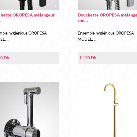
hette OROPESA mélangeur
Douchette OROPESA mélang
…
sim…
mble hygiénique OROPESA
Ensemble hygiénique OROPESA
, ...
MODEL, ...
50
Dh
1 120
Dh