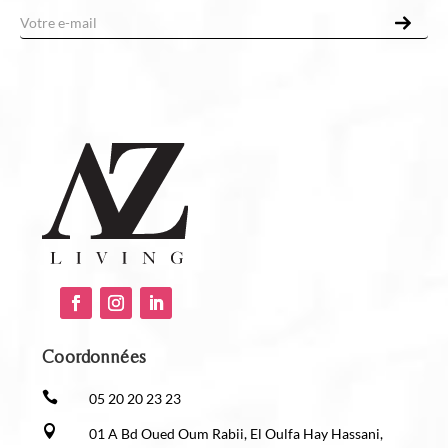
-
m
a
i
l
*
Coordonnées

05 20 20 23 23

01 A Bd Oued Oum Rabii, El Oulfa Hay Hassani,