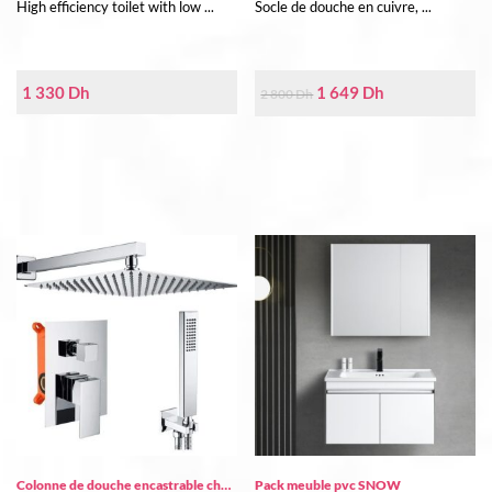
High efficiency toilet with low ...
Socle de douche en cuivre, ...
Le
Le
1 330
Dh
1 649
Dh
2 800
Dh
prix
prix
initial
actuel
était :
est :
2
1
800 Dh.
649 Dh.
Colonne de douche encastrable ch…
Pack meuble pvc SNOW