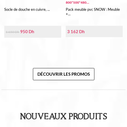
800*500*480…
Socle de douche en cuivre, ...
Pack meuble pvc SNOW : Meuble
+...
Le
Le
950
Dh
3 162
Dh
1 650
Dh
prix
prix
initial
actuel
était :
est :
1
950 Dh.
650 Dh.
DÉCOUVRIR LES PROMOS
NOUVEAUX PRODUITS