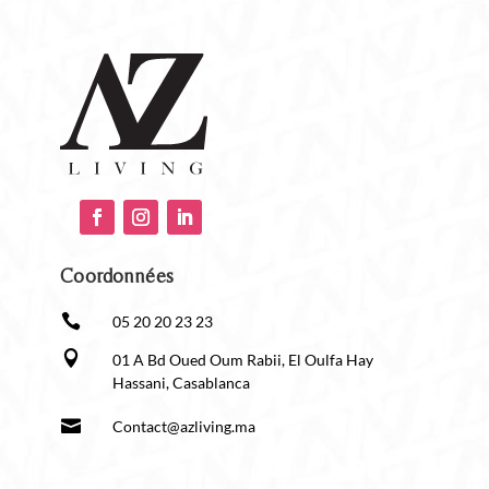
Coordonnées

05 20 20 23 23

01 A Bd Oued Oum Rabii, El Oulfa Hay
Hassani, Casablanca

Contact@azliving.ma