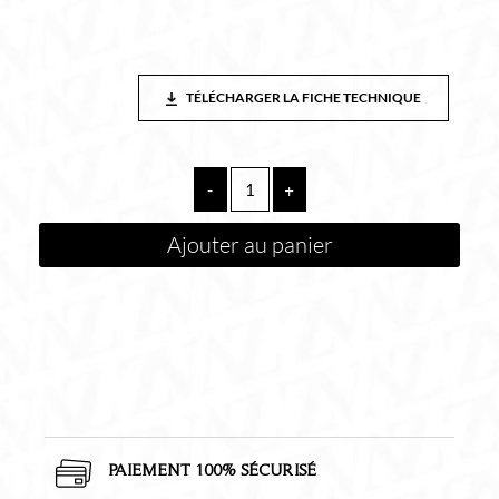
TÉLÉCHARGER LA FICHE TECHNIQUE
quantité
-
+
de
AXIS
Ajouter au panier
Mitigeur
Lavabo
XXL
NOIR
PAIEMENT 100% SÉCURISÉ