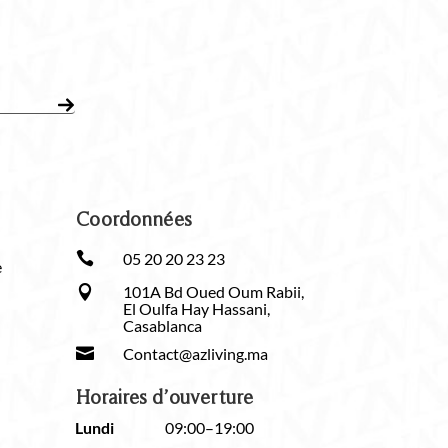
Coordonnées

05 20 20 23 23
e
101A Bd Oued Oum Rabii,

El Oulfa Hay Hassani,
Casablanca

Contact@azliving.ma
Horaires d’ouverture
Lundi
09:00–19:00