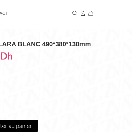
ACT
LARA BLANC 490*380*130mm
0
Dh
ter au panier