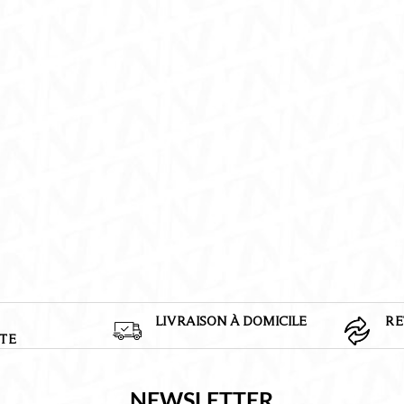
VASQUE
A
POSER
LARA
BLANC
490*380*130mm
LIVRAISON À DOMICILE
RE
TE
NEWSLETTER