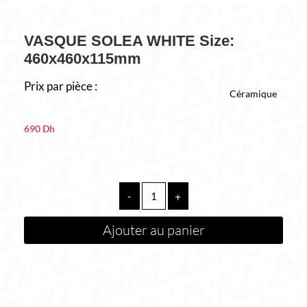
VASQUE SOLEA WHITE Size:
460x460x115mm
Prix par pièce :
Céramique
690
Dh
quantité
-
+
de
VASQUE
Ajouter au panier
SOLEA
WHITE
Size:
460x460x115mm