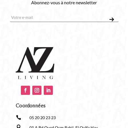
Abonnez-vous à notre newsletter
E-mail
*
Coordonnées

05 20 20 23 23

01 A Bd Oued Oum Rabii, El Oulfa Hay