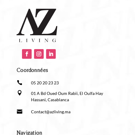
Coordonnées

05 20 20 23 23

01 A Bd Oued Oum Rabii, El Oulfa Hay
Hassani, Casablanca

Contact@azliving.ma
Navigation