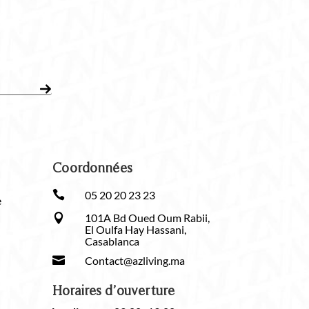
Coordonnées

05 20 20 23 23
e
101A Bd Oued Oum Rabii,

El Oulfa Hay Hassani,
Casablanca

Contact@azliving.ma
Horaires d’ouverture