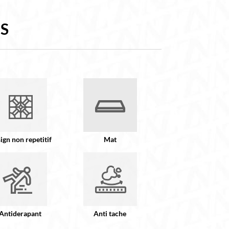
S
ign non repetitif
Mat
Antiderapant
Anti tache