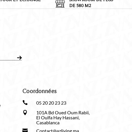
DE 580 M2
Coordonnées

05 20 20 23 23
e
101A Bd Oued Oum Rabii,

El Oulfa Hay Hassani,
Casablanca

Contact@azliving.ma