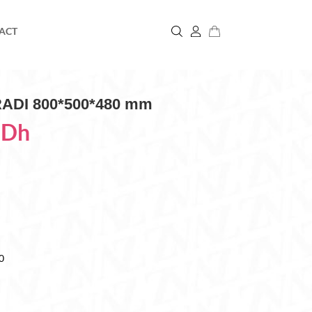
ACT
RADI 800*500*480 mm
0
Dh
0