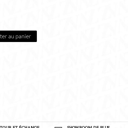
ter au panier
TOUR ET
É
CHANGE
SHOWROOM DE PLUS