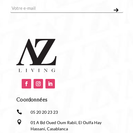
Coordonnées

05 20 20 23 23

01 A Bd Oued Oum Rabii, El Oulfa Hay
Hassani, Casablanca