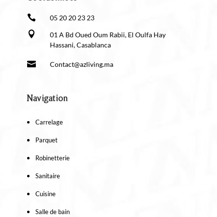

05 20 20 23 23

01 A Bd Oued Oum Rabii, El Oulfa Hay
Hassani, Casablanca

Contact@azliving.ma
Navigation
Carrelage
Parquet
Robinetterie
Sanitaire
Cuisine
Salle de bain