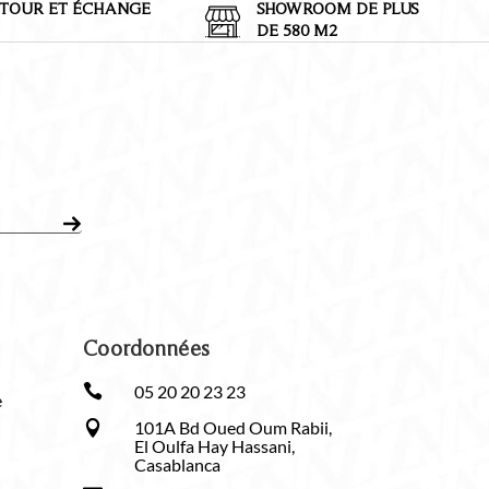
TOUR ET
É
CHANGE
SHOWROOM DE PLUS
DE 580 M2
Coordonnées

05 20 20 23 23
e
101A Bd Oued Oum Rabii,

El Oulfa Hay Hassani,
Casablanca