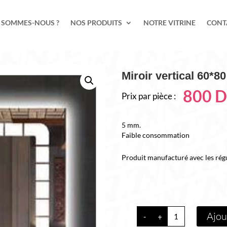
 SOMMES-NOUS ?
NOS PRODUITS
NOTRE VITRINE
CONT
Miroir vertical 60*
800
D
Prix par pièce :
5 mm.
Faible consommation
Produit manufacturé avec les ré
quantité
Ajou
-
+
de