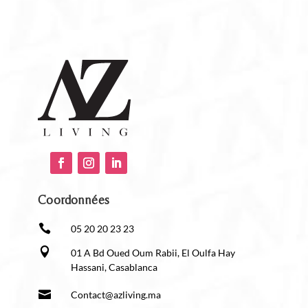
Coordonnées

05 20 20 23 23

01 A Bd Oued Oum Rabii, El Oulfa Hay
Hassani, Casablanca

Contact@azliving.ma