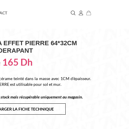
ACT
 EFFET PIERRE 64*32CM
IDERAPANT
Le
Le
h
165
Dh
prix
prix
initial
actuel
était :
est :
rame teinté dans la masse avec 1CM d’épaisseur.
269 Dh.
165 Dh.
RRE est utilisable pour sol et mur.
en stock mais récupérable uniquement au magasin.
RGER LA FICHE TECHNIQUE