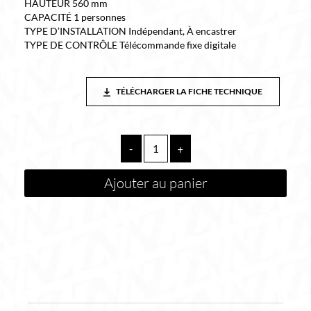
HAUTEUR 560 mm
CAPACITÉ 1 personnes
TYPE D’INSTALLATION Indépendant, À encastrer
TYPE DE CONTRÔLE Télécommande fixe digitale
TÉLÉCHARGER LA FICHE TECHNIQUE
quantité
-
+
de
BAIGNOIRE
Ajouter au panier
HYDROMASSAGE
OMBRE170*80
cm