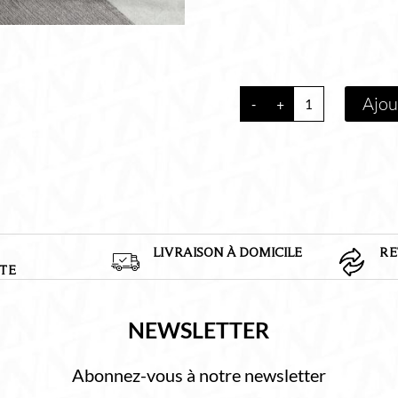
quantité
Ajou
-
+
de
BAIGNOIRE
FREE
STANDING
Q326S-
A
COQUILLAGE
BLACK
LIVRAISON À DOMICILE
RE
1700x800x580
TE
mm
NEWSLETTER
Abonnez-vous à notre newsletter