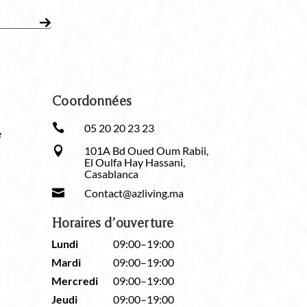
Coordonnées

05 20 20 23 23
e
101A Bd Oued Oum Rabii,

El Oulfa Hay Hassani,
Casablanca

Contact@azliving.ma
Horaires d’ouverture
Lundi
09:00–19:00
Mardi
09:00–19:00
Mercredi
09:00–19:00
Jeudi
09:00–19:00