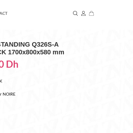
ACT
STANDING Q326S-A
K 1700x800x580 mm
00
Dh
K
ur NOIRE